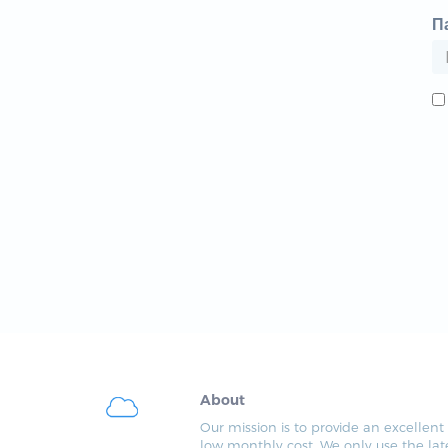
П
About
Our mission is to provide an excellent 
low monthly cost. We only use the lat