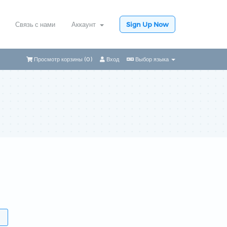
Связь с нами
Аккаунт
Sign Up Now
Просмотр корзины (
0
)
Вход
Выбор языка