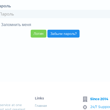
ароль
Запомнить меня
Забыли пароль?
Links
Since 2014
service at one
Главная
24/7 Suppor
est and greatest