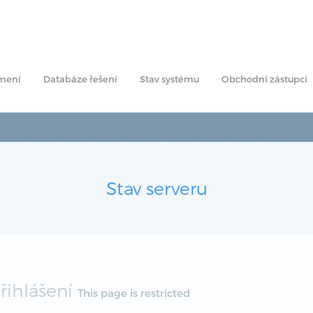
mení
Databáze řešení
Stav systému
Obchodní zástupci
Stav serveru
řihlášení
This page is restricted