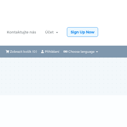
Kontaktujte nás
Účet
Sign Up Now
Zobrazit košík (
0
)
Přihlášení
Choose language