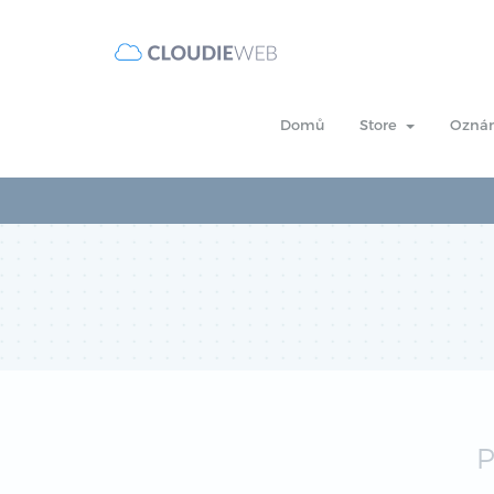
Domů
Store
Ozná
P