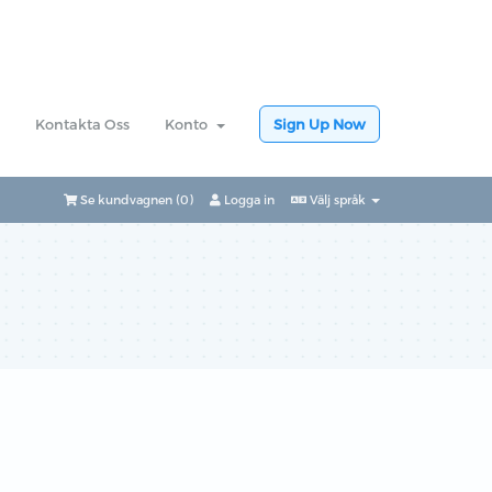
Kontakta Oss
Konto
Sign Up Now
Se kundvagnen (
0
)
Logga in
Välj språk