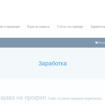
ии и промоции
База на знаења
Статус на сервери
Заработка
Потр
Заработка
ајава на профил
Само за регистрирани корисници.