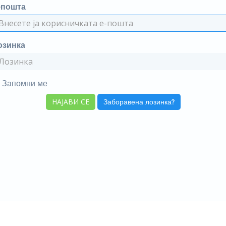
-пошта
озинка
Запомни ме
Заборавена лозинка?