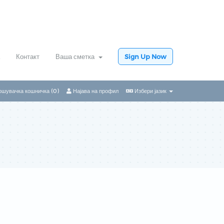
Контакт
Ваша сметка
Sign Up Now
ошувачка кошничка (
0
)
Најава на профил
Избери јазик