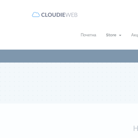
Почетна
Store
Акц
Н