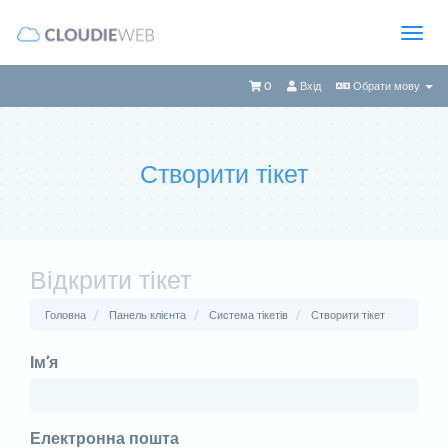
0
Вхід
Обрати мову
Створити тікет
Відкрити тікет
Головна
Панель клієнта
Система тікетів
Створити тікет
Ім’я
Електронна пошта