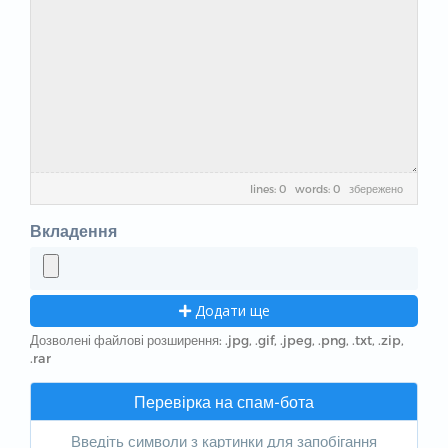
lines: 0 words: 0
збережено
Вкладення
Додати ще
Дозволені файлові розширення: .jpg, .gif, .jpeg, .png, .txt, .zip,
.rar
Перевірка на спам-бота
Введіть символи з картинки для запобігання