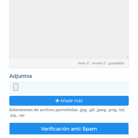
lines: 0 words: 0
guardado
Adjuntos
Añadir más
Extensiones de archivo permitidas: .jpg, .gif, .jpeg, .png, .txt,
.zip, .rar
Verificación anti-Spam