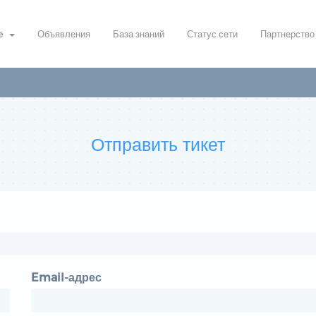
re
Объявления
База знаний
Статус сети
Партнерство
Отправить тикет
Email-адрес