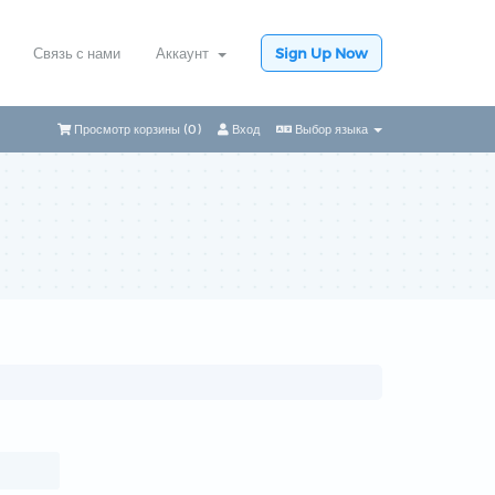
Связь с нами
Аккаунт
Sign Up Now
Просмотр корзины (
0
)
Вход
Выбор языка