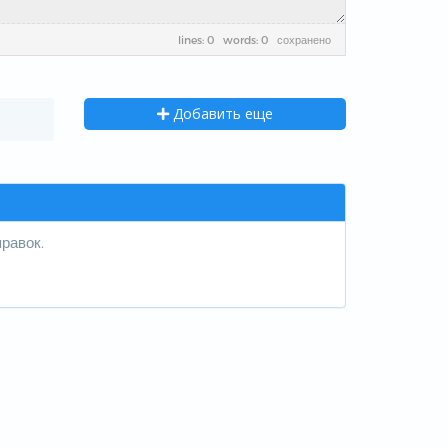
lines: 0 words: 0
сохранено
Добавить еще
равок.