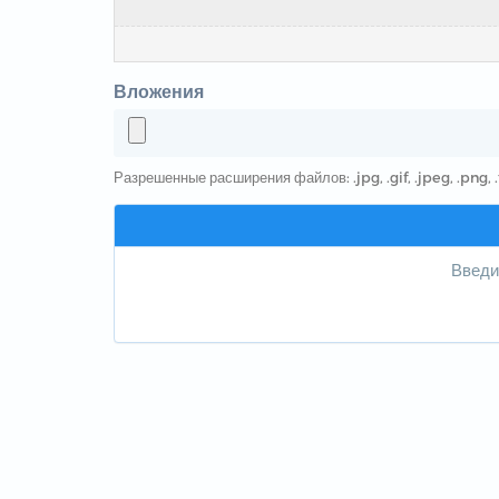
Вложения
Разрешенные расширения файлов: .jpg, .gif, .jpeg, .png, .tx
Введи