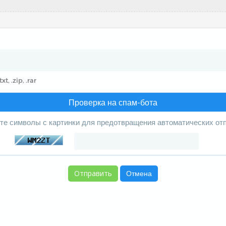
t, .zip, .rar
Проверка на спам-бота
те символы с картинки для предотвращения автоматических отп
Отмена