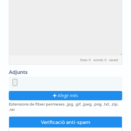
lines: 0 words: 0
saved
Adjunts
Afegir més
Extensions de fitxer permeses: .jpg, .gif, .jpeg, .png, .txt, .zip,
.rar
Verificació anti-spam