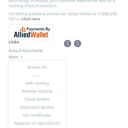
technology to ensure your customer experience with us is
nothing short of excellent.
For billing questions please call Allied Wallet at +1-888-255-
1137 or
Click Here
Links
Àrea d'Inici clients
Store
Browse All
-----
Web Hosting
Reseller Hosting
Cloud Servers
Dedicated Servers
SSL Certificates
Registrar un Nou Domini