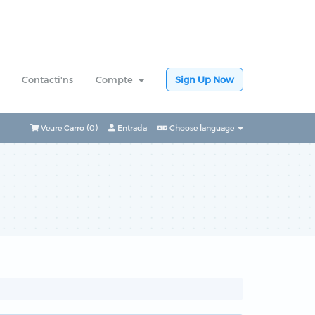
Contacti'ns
Compte
Sign Up Now
Veure Carro (
0
)
Entrada
Choose language