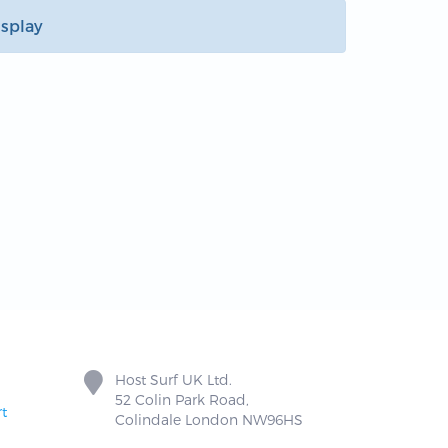
splay
Host Surf UK Ltd.
52 Colin Park Road,
t
Colindale London NW96HS