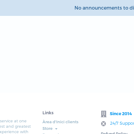
No announcements to di
Links
Since 2014
service at one
Àrea d'Inici clients
24/7 Suppor
est and greatest
Store
xperience with
Refund Policy