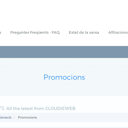
s
Preguntes Freqüents - FAQ
Estat de la xarxa
Afiliacions
Promocions
ws
All the latest from CLOUDIEWEB
stració
Promocions