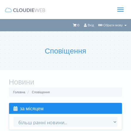
0
Вхід
Обрати мову
Сповіщення
Новини
Головна
Сповіщення
за місяцем