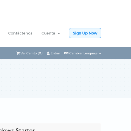
Contáctenos
Cuenta
Sign Up Now
Ver Carrito (
0
)
Entrar
Cambiar Lenguaje
dows Starter