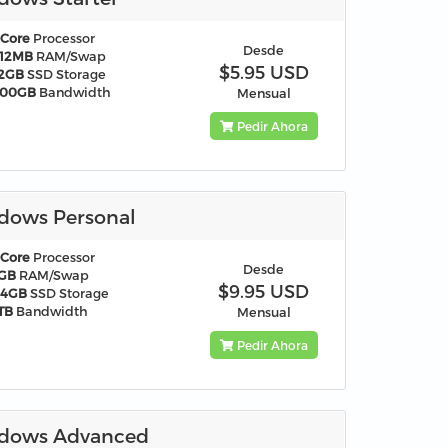
 Core
Processor
Desde
512MB
RAM/Swap
$5.95 USD
12GB
SSD Storage
500GB
Bandwidth
Mensual
Pedir Ahora
dows Personal
 Core
Processor
Desde
1GB
RAM/Swap
$9.95 USD
24GB
SSD Storage
TB
Bandwidth
Mensual
Pedir Ahora
dows Advanced