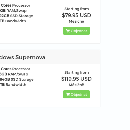
 Cores
Processor
Starting from
8GB
RAM/Swap
$79.95 USD
192GB
SSD Storage
TB
Bandwidth
Měsíčně
Objednat
dows Supernova
 Cores
Processor
Starting from
16GB
RAM/Swap
$119.95 USD
384GB
SSD Storage
8TB
Bandwidth
Měsíčně
Objednat