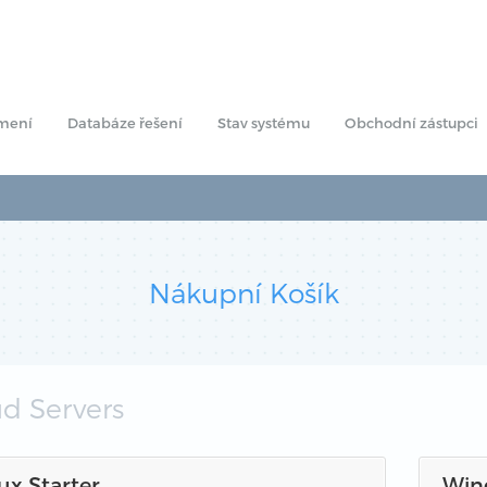
mení
Databáze řešení
Stav systému
Obchodní zástupci
Nákupní Košík
d Servers
ux Starter
Win