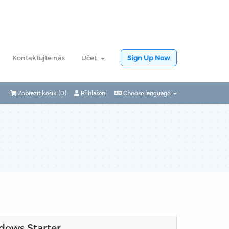
Kontaktujte nás
Účet
Sign Up Now
Zobrazit košík (
0
)
Přihlášení
Choose language
dows Starter