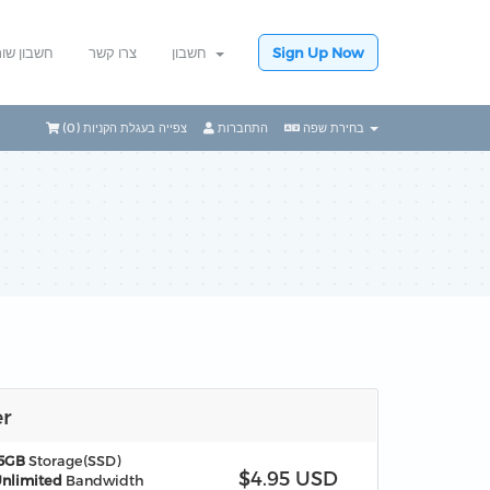
חשבון שו
צרו קשר
חשבון
Sign Up Now
)
0
צפייה בעגלת הקניות (
התחברות
בחירת שפה
er
5GB
Storage(SSD)
$4.95 USD
nlimited
Bandwidth