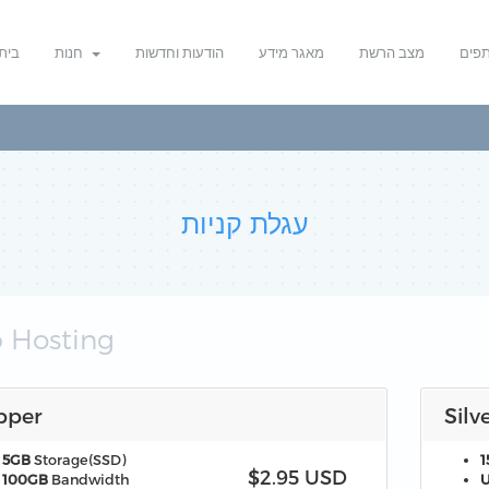
תפים
מצב הרשת
מאגר מידע
הודעות וחדשות
חנות
בית
עגלת קניות
 Hosting
pper
Silv
5GB
Storage(SSD)
1
$2.95 USD
100GB
Bandwidth
U