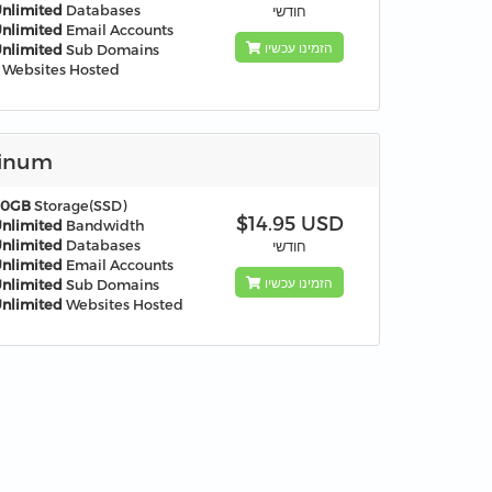
nlimited
Databases
חודשי
nlimited
Email Accounts
הזמינו עכשיו
nlimited
Sub Domains
Websites Hosted
tinum
60GB
Storage(SSD)
$14.95 USD
nlimited
Bandwidth
nlimited
Databases
חודשי
nlimited
Email Accounts
הזמינו עכשיו
nlimited
Sub Domains
nlimited
Websites Hosted