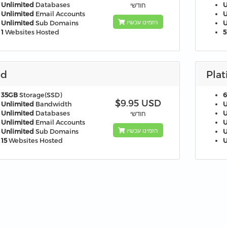
Unlimited
Databases
U
חודשי
Unlimited
Email Accounts
U
הזמינו עכשיו
Unlimited
Sub Domains
U
1
Websites Hosted
5
ld
Pla
35GB
Storage(SSD)
$9.95 USD
Unlimited
Bandwidth
U
Unlimited
Databases
U
חודשי
Unlimited
Email Accounts
U
הזמינו עכשיו
Unlimited
Sub Domains
U
15
Websites Hosted
U