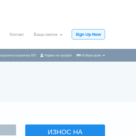
Контакт
Ваша сметка
Sign Up Now
ошувачка кошничка (
0
)
Најава на профил
Избери јазик
ИЗНОС НА