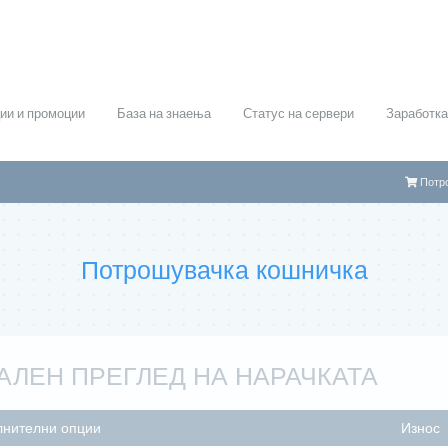
ии и промоции
База на знаења
Статус на сервери
Заработка
Потр
Потрошувачка кошничка
АЛЕН ПРЕГЛЕД НА НАРАЧКАТА
лнителни опции
Износ