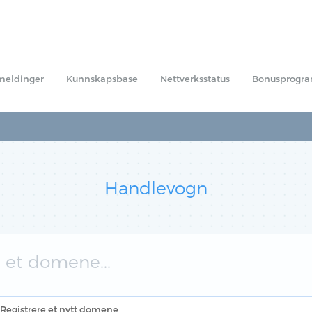
smeldinger
Kunnskapsbase
Nettverksstatus
Bonusprogr
Handlevogn
 et domene...
Registrere et nytt domene