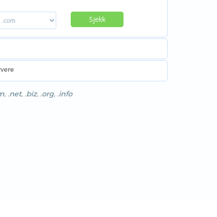
Sjekk
rvere
et, .biz, .org, .info