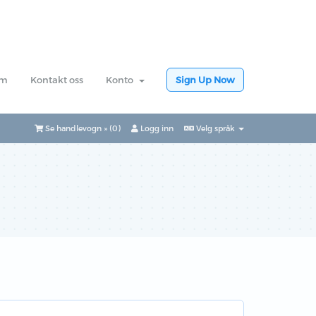
am
Kontakt oss
Konto
Sign Up Now
Se handlevogn » (
0
)
Logg inn
Velg språk