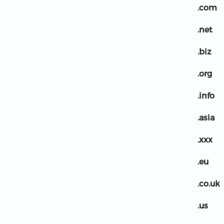
.com
.net
.biz
.org
.info
.asia
.xxx
.eu
.co.uk
.us