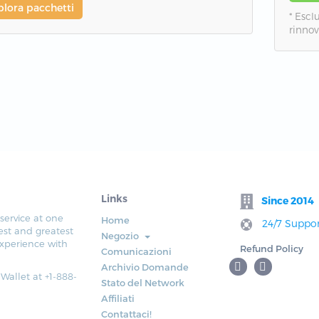
plora pacchetti
* Esc
rinnov
Links
Since 2014
service at one
Home
24/7 Suppor
est and greatest
Negozio
xperience with
Refund Policy
Comunicazioni
Archivio Domande
 Wallet at +1-888-
Stato del Network
Affiliati
Contattaci!