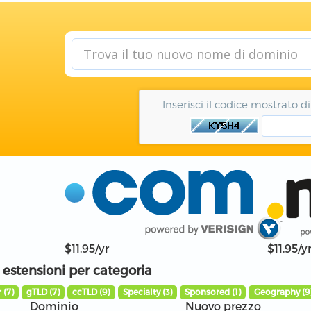
Inserisci il codice mostrato d
$11.95/yr
$11.95/y
 estensioni per categoria
 (7)
gTLD (7)
ccTLD (9)
Specialty (3)
Sponsored (1)
Geography (9
Dominio
Nuovo prezzo