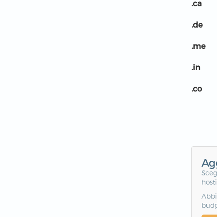
.ca
.de
.me
.in
.co
Ag
Sceg
host
Abbi
bud