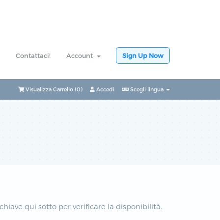
Contattaci!
Account
Sign Up Now
Visualizza Carrello (
0
)
Accedi
Scegli lingua
hiave qui sotto per verificare la disponibilità.