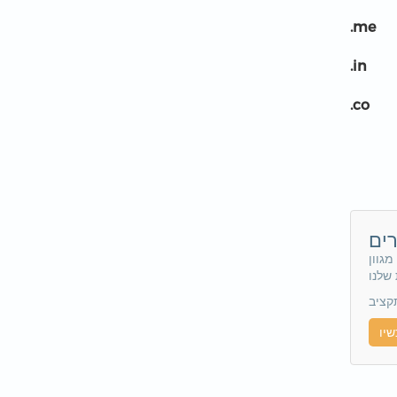
.me
.in
.co
ים
גוון
שלנו
קציב
שיו