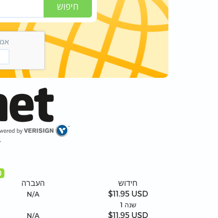
חיפוש
אנא
r
)
חידוש
העברה
$11.95 USD
N/A
1 שנה
$11.95 USD
N/A