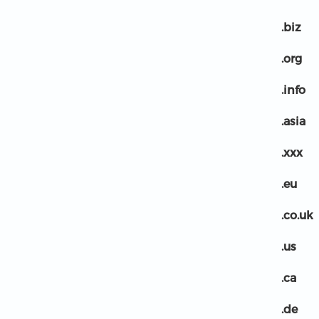
.biz
.org
.info
.asia
.xxx
.eu
.co.uk
.us
.ca
.de